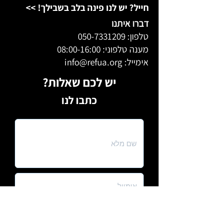
תחנת טעינה
חייל? יש לנו פינה בלב בשבילך! >>
אור עזר לבן בצדו של המארז מספק אור מפוזר 
מטען USB
ואחיד בטווח הקרוב.
דברו איתנו
קליפס חכם
מערכת פוקוס מתקדמת, יעילה ומדויקת 
טלפון:
050-7331209
מאפשרת תאורת שטיפה וספוט.
מענה טלפוני: 08:00-16:00
תחנת טעינה חזקה מתאימה גם להרכבה ברכב 
או בתחנת הטעינה5-Station של חברת לד 
אימייל: info@refua.org
לנסר.
יש לכם שאלות?
כתבו לנו