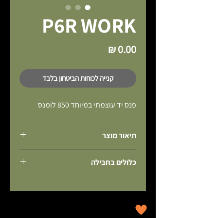
P6R WORK
מחיר
קנייה לכוחות הביטחון בלבד
פנס יד עוצמתי במיוחד 850 לומנס
תיאור מוצר
פנס עבודה חזק עם פונקציות תאורה מותאמות 
כלולים בחבילה
אישית.
עיבוד צבע טבעי (CRI 90).
ערכת סוללות נטענות
כיסויי גומי על קְצוֹת הפנס מגנים מפני פגיעות 
כבל טעינה מגנטי
ומציעים אחיזה מעולה.
רצועת יד
מגן העדשה מגן על העדשה מפני פגיעות 
נרתיק
וחדירת לכלוך אל המכלול.