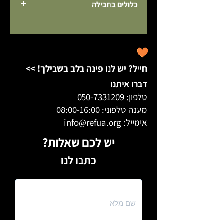
כלולים בחבילה
בלוטוס׳.
חמישה מצבי בהירות בהספק אור של עד 4,500 
מטען USB
לומן.
חיי סוללה עד 12 שעות.
ידית גדולה ועמידה לשינוע קל.
מטען נייד מובנה, מספק חשמל לטלפונים 
חייל? יש לנו פינה בלב בשבילך! >>
סלולריים ומכשירים אחרים.
דברו איתנו
טלפון:
050-7331209
מענה טלפוני: 08:00-16:00
אימייל: info@refua.org
יש לכם שאלות?
כתבו לנו