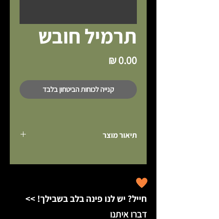
תרמיל חובש
מחיר
קנייה לכוחות הביטחון בלבד
תיאור מוצר
תרמיל חובש גדול ונפרש בהתאם לדרישת 
התקן, מכיל ציוד עזרה ראשונה מקיף וייעודי 
עבור חובשי בתי ספר ומוסדות חינוך.
התרמיל עשוי בד קורדורה עמיד וגמיש במיוחד, 
ומגיע עם כתפיות רחבות ונוחו במיוחד.
חייל? יש לנו פינה בלב בשבילך! >>
דברו איתנו